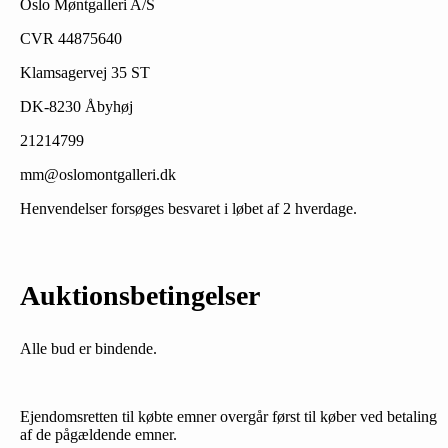
Oslo Møntgalleri A/S
CVR 44875640
Klamsagervej 35 ST
DK-8230 Åbyhøj
21214799
mm@oslomontgalleri.dk
Henvendelser forsøges besvaret i løbet af 2 hverdage.
Auktionsbetingelser
Alle bud er bindende.
Ejendomsretten til købte emner overgår først til køber ved betaling
af de pågældende emner.