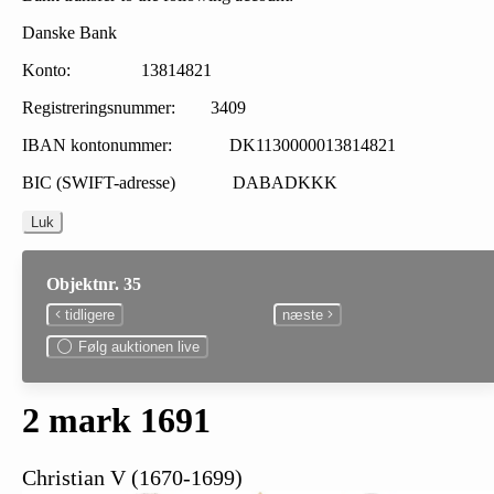
Danske Bank
Konto: 13814821
Registreringsnummer: 3409
IBAN kontonummer: DK1130000013814821
BIC (SWIFT-adresse) DABADKKK
Luk
Objektnr. 35
tidligere
næste
Følg auktionen live
2 mark 1691
Christian V (1670-1699)