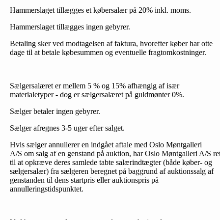
Hammerslaget tillægges et købersalær på 20% inkl. moms.
Hammerslaget tillægges ingen gebyrer.
Betaling sker ved modtagelsen af faktura, hvorefter køber har otte
dage til at betale købesummen og eventuelle fragtomkostninger.
Sælgersalæret er mellem 5 % og 15% afhængig af især
materialetyper - dog er sælgersalæret på guldmønter 0%.
Sælger betaler ingen gebyrer.
Sælger afregnes 3-5 uger efter salget.
Hvis sælger annullerer en indgået aftale med Oslo Møntgalleri
A/S om salg af en genstand på auktion, har Oslo Møntgalleri A/S re
til at opkræve deres samlede tabte salærindtægter (både køber- og
sælgersalær) fra sælgeren beregnet på baggrund af auktionssalg af
genstanden til dens startpris eller auktionspris på
annulleringstidspunktet.