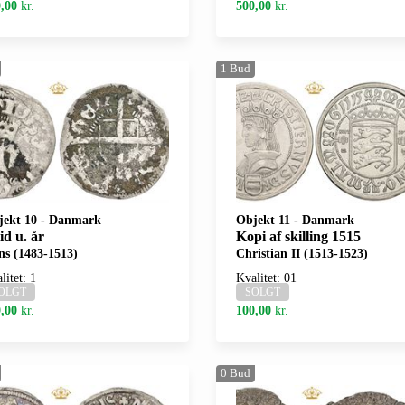
,00
kr.
500,00
kr.
1
Bud
jekt 10
-
Danmark
Objekt 11
-
Danmark
id u. år
Kopi af skilling 1515
s (1483-1513)
Christian II (1513-1523)
litet: 1
Kvalitet: 01
OLGT
SOLGT
,00
kr.
100,00
kr.
0
Bud