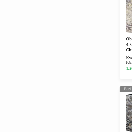
Ob
4 s
Chr
Kva
FÆ
1.2
1
Bud