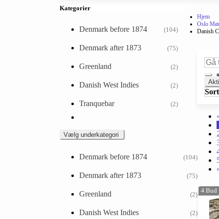
Kategorier
Hjem
Oslo Mønt
Denmark before 1874
(104)
Danish C
Denmark after 1873
(75)
Greenland
(2)
Akt
Danish West Indies
(2)
Sort
Tranquebar
(2)
Vælg underkategori
Denmark before 1874
(104)
Denmark after 1873
(75)
4
Bud
Greenland
(2)
Danish West Indies
(2)