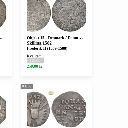
Objekt 15
-
Denmark / Danmark
Skilling 1582
Frederik II (1559-1588)
Kvalitet: 1
SOLGT
250,00
kr.
0
Bud