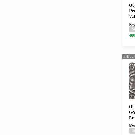
Ob
Pe
Val
Kva
S
400
1
Bud
Ob
Go
Er
Kva
S