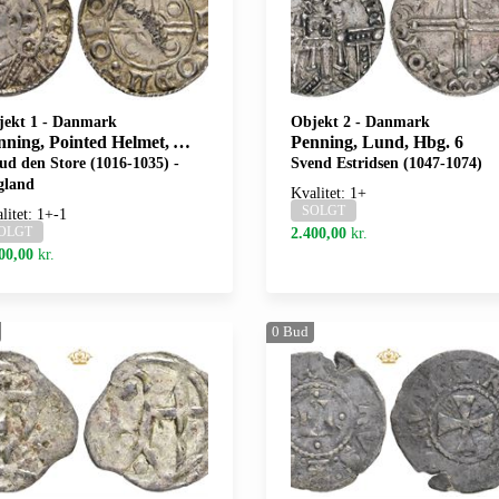
jekt 1
-
Danmark
Objekt 2
-
Danmark
ning, Pointed Helmet, York
Penning, Lund, Hbg. 6
d den Store (1016-1035) -
Svend Estridsen (1047-1074)
gland
Kvalitet: 1+
SOLGT
litet: 1+-1
OLGT
2.400,00
kr.
00,00
kr.
0
Bud