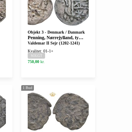
Objekt 3
-
Denmark / Danmark
Penning, Nørrejylland, typen med fane.
Valdemar II Sejr (1202-1241)
Kvalitet: 01-1+
SOLGT
750,00
kr.
1
Bud