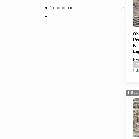
Tranquebar
(2)
Ob
Pen
Knu
En
Kva
S
1.4
1
Bud