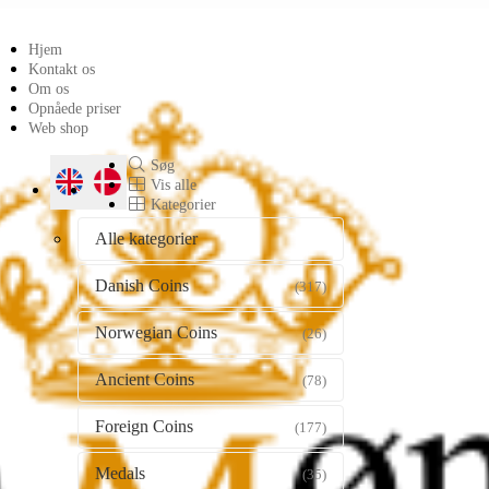
Hjem
Kontakt os
Om os
Opnåede priser
Web shop
Søg
Vis alle
Kategorier
Alle kategorier
Danish Coins
(317)
Norwegian Coins
(26)
Ancient Coins
(78)
Foreign Coins
(177)
Medals
(35)