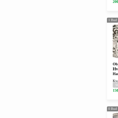
200
1
Bud
Ob
Hv
Han
Kva
S
150
0
Bud