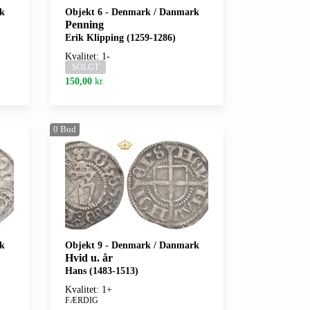
k
Objekt 6
-
Denmark / Danmark
Penning
Erik Klipping (1259-1286)
Kvalitet: 1-
SOLGT
150,00
kr.
0
Bud
k
Objekt 9
-
Denmark / Danmark
Hvid u. år
Hans (1483-1513)
Kvalitet: 1+
FÆRDIG