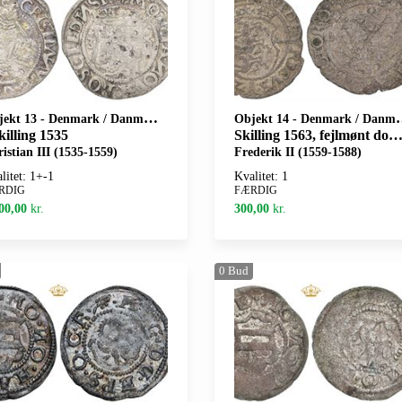
jekt 13
-
Denmark / Danmark
Objekt 14
-
Denmark / Danmark
killing 1535
Skilling 1563, fejlmønt dobbelt årstal
istian III (1535-1559)
Frederik II (1559-1588)
litet: 1+-1
Kvalitet: 1
RDIG
FÆRDIG
00,00
kr.
300,00
kr.
0
Bud