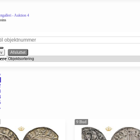
galleri - Auktion 4
oins
iv
Afsluttet
ere
«
1
2
3
4
5
»
9
Bud