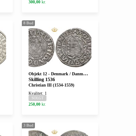
300,00
kr.
8
Bud
Objekt 12
-
Denmark / Danmark
Skilling 1536
Christian III (1534-1559)
Kvalitet: 1
SOLGT
250,00
kr.
3
Bud