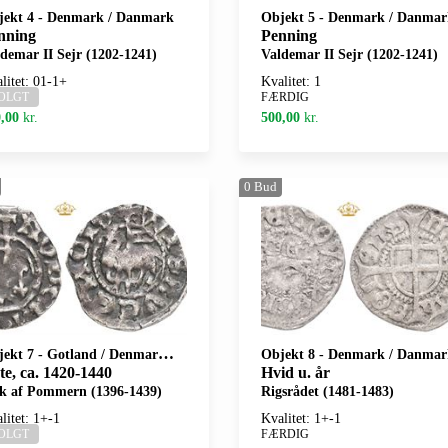
jekt 4
-
Denmark / Danmark
Objekt 5
-
Denmark / Danmar
nning
Penning
demar II Sejr (1202-1241)
Valdemar II Sejr (1202-1241)
litet: 01-1+
Kvalitet: 1
OLGT
FÆRDIG
,00
kr.
500,00
kr.
0
Bud
jekt 7
-
Gotland / Denmark / Danmark
Objekt 8
-
Denmark / Danmar
te, ca. 1420-1440
Hvid u. år
ik af Pommern (1396-1439)
Rigsrådet (1481-1483)
litet: 1+-1
Kvalitet: 1+-1
OLGT
FÆRDIG