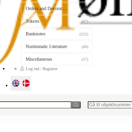
Orders and Decorations
(10)
Tokens
(67)
Banknotes
(222)
Numismatic Literature
(49)
Miscellaneous
(37)
Log ind / Registrer