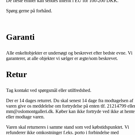
De fleste emner kan sendes internt i EU for 100-200 DKK.
Spørg gerne på forhånd.
Garanti
Alle enkeltobjekter er undersøgt og beskrevet efter bedste evne. Vi
garanterer, at alle objekter vi sælger er ægte/som beskrevet.
Retur
Tag kontakt ved spørgsmål eller utilfredshed.
Der er 14 dages returret. Du skal senest 14 dage fra modtagelsen af
varen give os meddelelse om fortrydelse på enten tlf. 21214799 elle
mm@oslomontgalleri.dk. Køber kan ikke fortryde ved ikke at hente
eller modtage varen.
Varen skal returneres i samme stand som ved købstidspunktet. Vi
refunderer ikke omkostninger f.eks. porto i forbindelse med