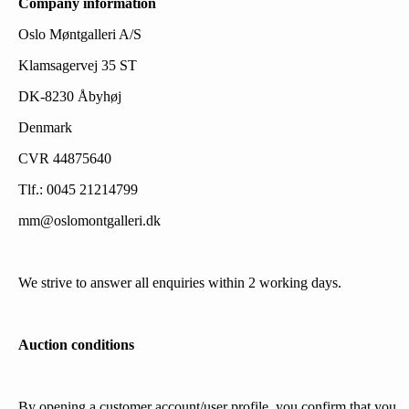
Company information
Oslo Møntgalleri A/S
Klamsagervej 35 ST
DK-8230 Åbyhøj
Denmark
CVR 44875640
Tlf.: 0045 21214799
mm@oslomontgalleri.dk
We strive to answer all enquiries within 2 working days.
Auction conditions
By opening a customer account/user profile, you confirm that you