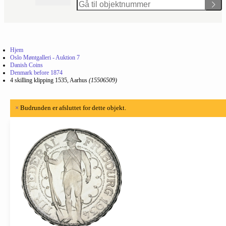
Hjem
Oslo Møntgalleri - Auktion 7
Danish Coins
Denmark before 1874
4 skilling klipping 1535, Aarhus
(15506509)
×
Budrunden er afsluttet for dette objekt.