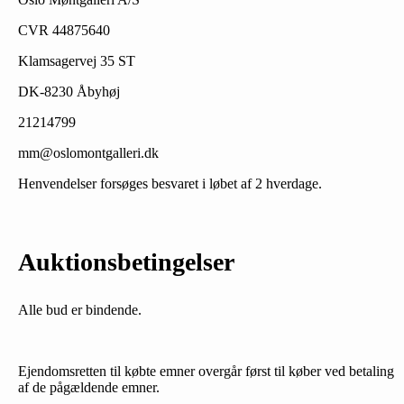
CVR 44875640
Klamsagervej 35 ST
DK-8230 Åbyhøj
21214799
mm@oslomontgalleri.dk
Henvendelser forsøges besvaret i løbet af 2 hverdage.
Auktionsbetingelser
Alle bud er bindende.
Ejendomsretten til købte emner overgår først til køber ved betaling
af de pågældende emner.