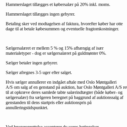
Hammerslaget tillægges et købersalær på 20% inkl. moms.
Hammerslaget tillægges ingen gebyrer.
Betaling sker ved modtagelsen af faktura, hvorefter køber har otte
dage til at betale købesummen og eventuelle fragtomkostninger.
Sælgersalæret er mellem 5 % og 15% afhængig af især
materialetyper - dog er sælgersalæret på guldmønter 0%.
Sælger betaler ingen gebyrer.
Sælger afregnes 3-5 uger efter salget.
Hvis sælger annullerer en indgået aftale med Oslo Møntgalleri
A/S om salg af en genstand på auktion, har Oslo Møntgalleri A/S re
til at opkræve deres samlede tabte salærindtægter (både køber- og
sælgersalær) fra sælgeren beregnet på baggrund af auktionssalg af
genstanden til dens startpris eller auktionspris på
annulleringstidspunktet.
Ved brugeroprettelse accepterer du vores betingelser.