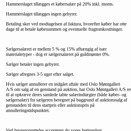
Hammerslaget tillægges et købersalær på 20% inkl. moms.
Hammerslaget tillægges ingen gebyrer.
Betaling sker ved modtagelsen af faktura, hvorefter køber har otte
dage til at betale købesummen og eventuelle fragtomkostninger.
Sælgersalæret er mellem 5 % og 15% afhængig af især
materialetyper - dog er sælgersalæret på guldmønter 0%.
Sælger betaler ingen gebyrer.
Sælger afregnes 3-5 uger efter salget.
Hvis sælger annullerer en indgået aftale med Oslo Møntgalleri
A/S om salg af en genstand på auktion, har Oslo Møntgalleri A/S re
til at opkræve deres samlede tabte salærindtægter (både køber- og
sælgersalær) fra sælgeren beregnet på baggrund af auktionssalg af
genstanden til dens startpris eller auktionspris på
annulleringstidspunktet.
Ved brugeroprettelse accepterer du vores betingelser.