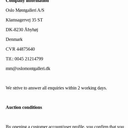
Company information
Oslo Møntgalleri A/S
Klamsagervej 35 ST
DK-8230 Åbyhøj
Denmark
CVR 44875640
Tlf.: 0045 21214799
mm@oslomontgalleri.dk
We strive to answer all enquiries within 2 working days.
Auction conditions
By opening a customer account/user profile, you confirm that you