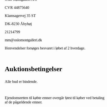
CVR 44875640
Klamsagervej 35 ST
DK-8230 Åbyhøj
21214799
mm@oslomontgalleri.dk
Henvendelser forsøges besvaret i løbet af 2 hverdage.
Auktionsbetingelser
Alle bud er bindende.
Ejendomsretten til købte emner overgår først til køber ved betaling
af de pågældende emner.