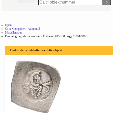
Hjem
Oslo Møntgalleri - Auktion 5
Miscellaneous
Dronning Ingrids Sanatorium - Emblem i 925/1000 Ag
(15294798)
×
Budrunden er afsluttet for dette objekt.