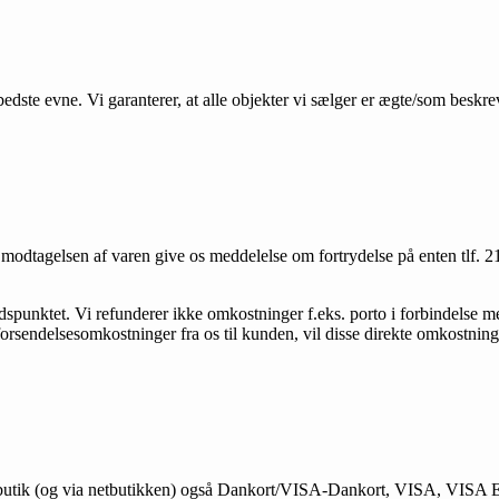
bedste evne. Vi garanterer, at alle objekter vi sælger er ægte/som beskre
ra modtagelsen af varen give os meddelelse om fortrydelse på enten tl
spunktet. Vi refunderer ikke omkostninger f.eks. porto i forbindelse m
 forsendelsesomkostninger fra os til kunden, vil disse direkte omkostning
e butik (og via netbutikken) også Dankort/VISA-Dankort, VISA, VISA 