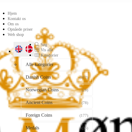
Hjem
Kontakt os
Om os
Opnåede priser
Web shop
Søg
Vis alle
Kategorier
Alle kategorier
Danish Coins
(317)
Norwegian Coins
(26)
Ancient Coins
(78)
Foreign Coins
(177)
Medals
(35)