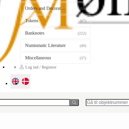
Orders and Decorations
(10)
Tokens
(67)
Banknotes
(222)
Numismatic Literature
(49)
Miscellaneous
(37)
Log ind / Registrer