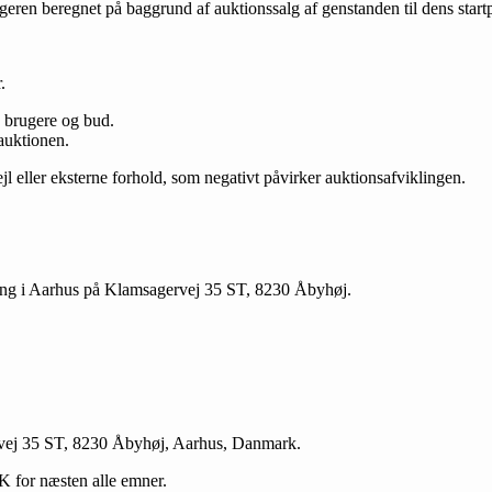
eren beregnet på baggrund af auktionssalg af genstanden til dens startpr
.
e brugere og bud.
 auktionen.
jl eller eksterne forhold, som negativt påvirker auktionsafviklingen.
deling i Aarhus på Klamsagervej 35 ST, 8230 Åbyhøj.
rvej 35 ST, 8230 Åbyhøj, Aarhus, Danmark.
 for næsten alle emner.