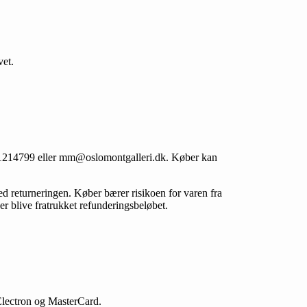
vet.
f. 21214799 eller mm@oslomontgalleri.dk. Køber kan
ed returneringen. Køber bærer risikoen for varen fra
er blive fratrukket refunderingsbeløbet.
Electron og MasterCard.