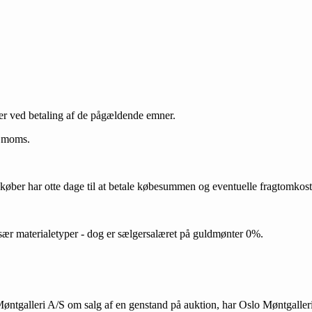
ber ved betaling af de pågældende emner.
. moms.
 køber har otte dage til at betale købesummen og eventuelle fragtomkost
ær materialetyper - dog er sælgersalæret på guldmønter 0%.
øntgalleri A/S om salg af en genstand på auktion, har Oslo Møntgalleri 