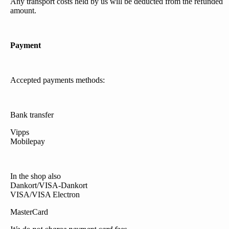
Any transport costs held by us will be deducted from the refunded
amount.
Payment
Accepted payments methods:
Bank transfer
Vipps
Mobilepay
In the shop also
Dankort/VISA-Dankort
VISA/VISA Electron
MasterCard