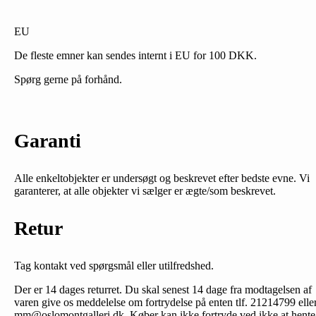
EU
De fleste emner kan sendes internt i EU for 100 DKK.
Spørg gerne på forhånd.
Garanti
Alle enkeltobjekter er undersøgt og beskrevet efter bedste evne. Vi
garanterer, at alle objekter vi sælger er ægte/som beskrevet.
Retur
Tag kontakt ved spørgsmål eller utilfredshed.
Der er 14 dages returret. Du skal senest 14 dage fra modtagelsen af
varen give os meddelelse om fortrydelse på enten tlf. 21214799 elle
mm@oslomontgalleri.dk. Køber kan ikke fortryde ved ikke at hente