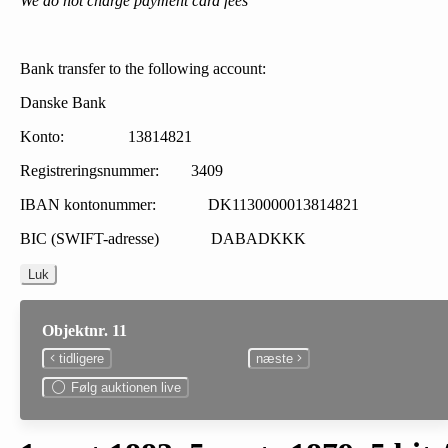
We do not charge payment card fees
Bank transfer to the following account:
Danske Bank
Konto: 13814821
Registreringsnummer: 3409
IBAN kontonummer: DK1130000013814821
BIC (SWIFT-adresse) DABADKKK
Luk
Objektnr. 11
tidligere
næste
Følg auktionen live