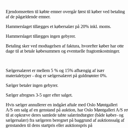
Ejendomsretten til købte emner overgår først til køber ved betaling
af de pågældende emner.
Hammerslaget tillægges et købersalær på 20% inkl. moms.
Hammerslaget tillægges ingen gebyrer.
Betaling sker ved modtagelsen af faktura, hvorefter køber har otte
dage til at betale købesummen og eventuelle fragtomkostninger.
Sælgersalæret er mellem 5 % og 15% afhængig af især
materialetyper - dog er sælgersalæret på guldmønter 0%.
Sælger betaler ingen gebyrer.
Sælger afregnes 3-5 uger efter salget.
Hvis sælger annullerer en indgået aftale med Oslo Møntgalleri
A/S om salg af en genstand på auktion, har Oslo Møntgalleri A/S re
til at opkræve deres samlede tabte salærindtægter (både køber- og
sælgersalær) fra sælgeren beregnet på baggrund af auktionssalg af
genstanden til dens startpris eller auktionspris på