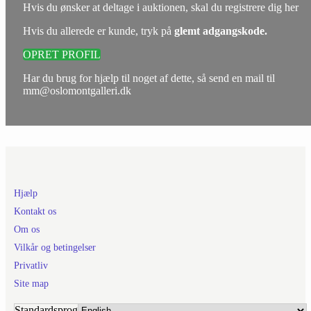
Hvis du ønsker at deltage i auktionen, skal du registrere dig her
Hvis du allerede er kunde, tryk på
glemt adgangskode.
OPRET PROFIL
Har du brug for hjælp til noget af dette, så send en mail til
mm@oslomontgalleri.dk
Hjælp
Kontakt os
Om os
Vilkår og betingelser
Privatliv
Site map
Standardsprog