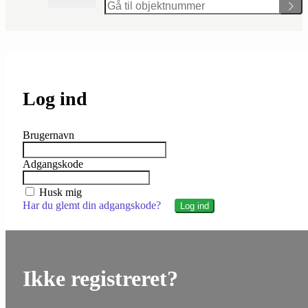
Log ind
Brugernavn
Adgangskode
Husk mig
Har du glemt din adgangskode?
Ikke registreret?