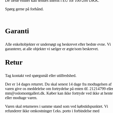
De fleste emner kan sendes internt i EU for 100-200 DKK.
Spørg gerne på forhånd.
Garanti
Alle enkeltobjekter er undersøgt og beskrevet efter bedste evne. Vi
garanterer, at alle objekter vi sælger er ægte/som beskrevet.
Retur
Tag kontakt ved spørgsmål eller utilfredshed.
Der er 14 dages returret. Du skal senest 14 dage fra modtagelsen af
varen give os meddelelse om fortrydelse på enten tlf. 21214799 elle
mm@oslomontgalleri.dk. Køber kan ikke fortryde ved ikke at hente
eller modtage varen.
Varen skal returneres i samme stand som ved købstidspunktet. Vi
refunderer ikke omkostninger f.eks. porto i forbindelse med