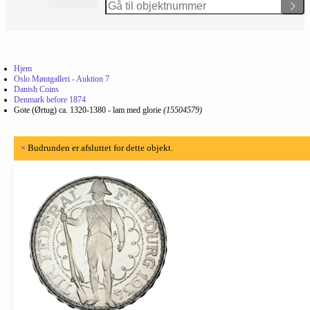
Hjem
Oslo Møntgalleri - Auktion 7
Danish Coins
Denmark before 1874
Gote (Ørtug) ca. 1320-1380 - lam med glorie
(15504579)
×
Budrunden er afsluttet for dette objekt.