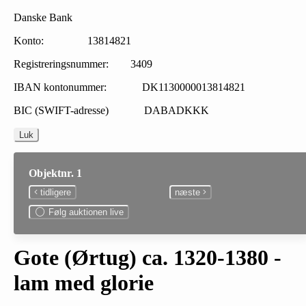
Danske Bank
Konto: 13814821
Registreringsnummer: 3409
IBAN kontonummer: DK1130000013814821
BIC (SWIFT-adresse) DABADKKK
Luk
Objektnr. 1
tidligere
næste
Følg auktionen live
Gote (Ørtug) ca. 1320-1380 -
lam med glorie