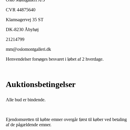
CVR 44875640
Klamsagervej 35 ST
DK-8230 Åbyhøj
21214799
mm@oslomontgalleri.dk
Henvendelser forsøges besvaret i løbet af 2 hverdage.
Auktionsbetingelser
Alle bud er bindende.
Ejendomsretten til købte emner overgår først til køber ved betaling
af de pågældende emner.