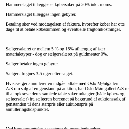
Hammerslaget tillægges et købersalær på 20% inkl. moms.
Hammerslaget tillægges ingen gebyrer.
Betaling sker ved modtagelsen af faktura, hvorefter køber har otte
dage til at betale købesummen og eventuelle fragtomkostninger.
Sælgersalæret er mellem 5 % og 15% afhængig af især
materialetyper - dog er sælgersalæret på guldmønter 0%.
Sælger betaler ingen gebyrer.
Sælger afregnes 3-5 uger efter salget.
Hvis sælger annullerer en indgået aftale med Oslo Møntgalleri
A/S om salg af en genstand på auktion, har Oslo Møntgalleri A/S re
til at opkræve deres samlede tabte salærindtægter (både køber- og
sælgersalær) fra sælgeren beregnet på baggrund af auktionssalg af
genstanden til dens startpris eller auktionspris på
annulleringstidspunktet.
Ved brugeroprettelse accepterer du vores betingelser.