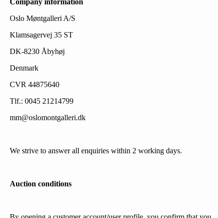
Company information
Oslo Møntgalleri A/S
Klamsagervej 35 ST
DK-8230 Åbyhøj
Denmark
CVR 44875640
Tlf.: 0045 21214799
mm@oslomontgalleri.dk
We strive to answer all enquiries within 2 working days.
Auction conditions
By opening a customer account/user profile, you confirm that you